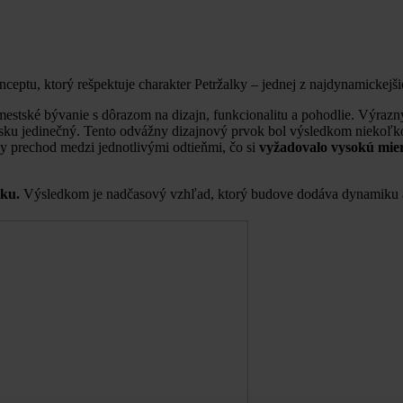
ptu, ktorý rešpektuje charakter Petržalky – jednej z najdynamickejšie 
estské bývanie s dôrazom na dizajn, funkcionalitu a pohodlie. Výra
nsku jedinečný. Tento odvážny dizajnový prvok bol výsledkom niekoľko
lny prechod medzi jednotlivými odtieňmi, čo si
vyžadovalo vysokú mier
sku.
Výsledkom je nadčasový vzhľad, ktorý budove dodáva dynamiku a c