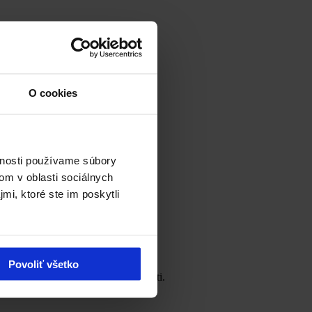
O cookies
vnosti používame súbory
om v oblasti sociálnych
mi, ktoré ste im poskytli
Povoliť všetko
a pomôžte nám získať Cenu verejnosti.