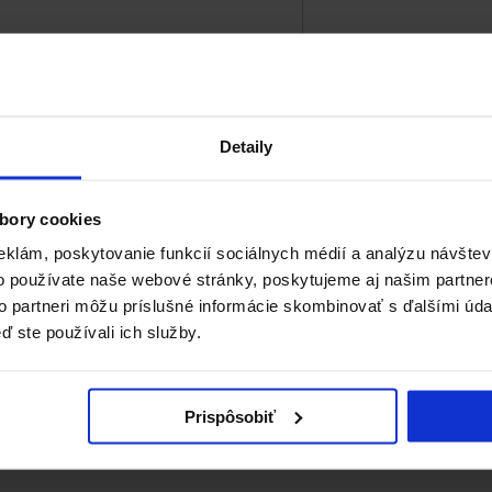
Detaily
bory cookies
eklám, poskytovanie funkcií sociálnych médií a analýzu návšte
o používate naše webové stránky, poskytujeme aj našim partner
to partneri môžu príslušné informácie skombinovať s ďalšími údaj
ď ste používali ich služby.
Prispôsobiť
rozhodnúť môžete aj vy! Podporte projekt Topoľčianska svojim hlasom 