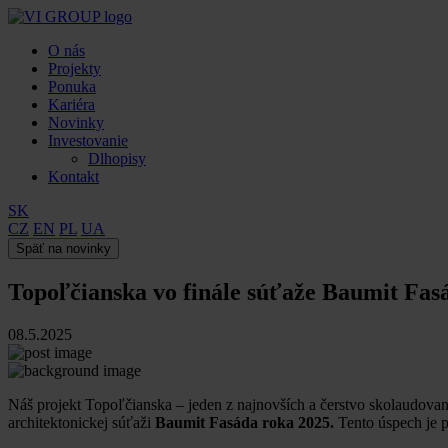
O nás
Projekty
Ponuka
Kariéra
Novinky
Investovanie
Dlhopisy
Kontakt
SK
CZ
EN
PL
UA
Späť na novinky
Topoľčianska vo finále súťaže Baumit Fas
08.5.2025
Náš projekt Topoľčianska – jeden z najnovších a čerstvo skolaudovan
architektonickej súťaži
Baumit Fasáda roka 2025.
Tento úspech je p