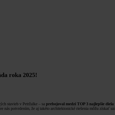
áda roka 2025!
ých stavieb v Petržalke – sa
prebojoval medzi TOP 3 najlepšie diela 
re nás potvrdením, že aj takéto architektonické riešenia môžu získať u