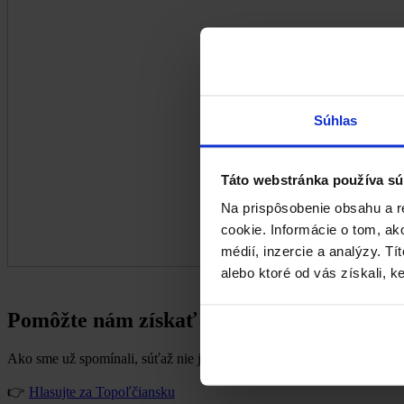
Súhlas
Táto webstránka používa sú
Na prispôsobenie obsahu a r
cookie. Informácie o tom, ak
médií, inzercie a analýzy. Tí
alebo ktoré od vás získali, ke
Pomôžte nám získať
Cenu verejnosti
Ako sme už spomínali, súťaž nie je len o názore odbornej poroty – 
👉
Hlasujte za Topoľčiansku