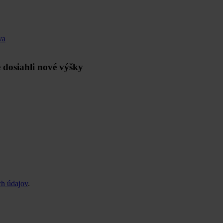
va
e dosiahli nové výšky
h údajov
.