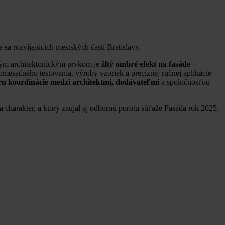
sa rozvíjajúcich mestských častí Bratislavy.
zným architektonickým prvkom je
žltý ombré efekt na fasáde –
mesačného testovania, výroby vzoriek a precíznej ručnej aplikácie
u koordinácie medzi architektmi, dodávateľmi
a spoločnosťou
harakter, a ktorý zaujal aj odbornú porotu súťaže Fasáda rok 2025.