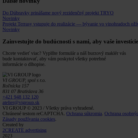
Ďalšie novinky
Do Dúbravky prinášame nový rezidenčný projekt TRYO
Novinky
Projekt Terrasy vstupuje do realizácie — bývanie vo vinohradoch oží
Novinky
Zainvestujte do budúcnosti s nami, aby vaše investíci
Chcete vedieť viac? Vyplňte formulár a náš burzový maklér vás
bude kontaktovať, aby vám poskytol všetky potrebné
informácie o dlhopise.
VI GROUP, spol s r.o.
Roľnícka 157
831 07 Bratislava 36
+421 948 132 120
atelier@vigroup.sk
VI GROUP © 2023 / Všetky práva vyhradené.
Chránené testom reCAPTCHA.
Ochrana súkromia
.
Ochrana osobnýc
Zásady používania cookies
.
Created by
2CREATE advertising
2023