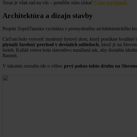
Teraz je však rad na vás – pomôžte nám získať
Cenu verejnosti
.
Architektúra a dizajn stavby
Projekt Topoľčianska vychádza z premysleného architektonického konce
Cieľom bolo vytvoriť moderný bytový dom, ktorý ponúkne kvalitné m
plynulý farebný prechod v deviatich odtieňoch
, ktorý je na Slove
farieb. Každá vrstva bola starostlivo nanášaná tak, aby dosiahla ideá
Baumit.
V takomto rozsahu ide o vôbec
prvý pokus tohto druhu na Sloven